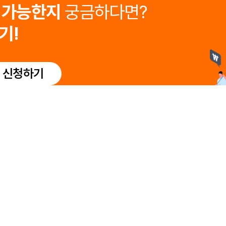
이 가능한지
궁금하다면?
기!
 신청하기
거나 판매 대리 또는 중계 서비스를 제공하지 않습니다.
 13층(삼성동, 세웅타워)
대표이사 : 유정인
전화 : 1833-6338
팩스 : 02-
inplus.co.kr
사업자등록번호 : 119-86-93753
.
desigend by
Website.co.kr