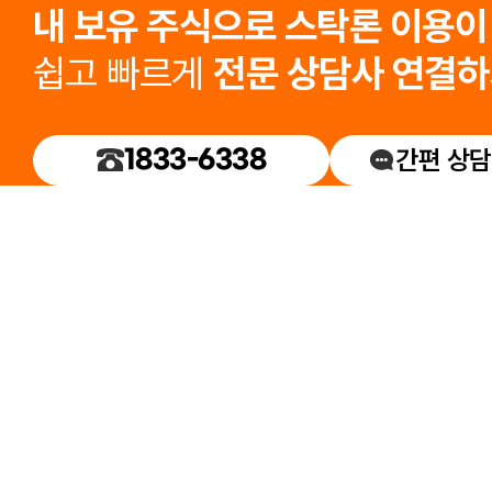
내 보유 주식으로 스탁론 이용
쉽고 빠르게
전문 상담사 연결하
1833-6338
간편 상담
당사는 특정 금융회사의 상품을 추천하
상호 : 주식회사 상상인그룹
주소 : 서울시 강남구 선릉로 94길 12,
E-mail : sangsanginplus@sangsang
ⓒ ㈜상상인그룹 All rights reserved