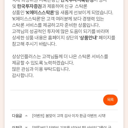
국내 최상위권 저축은행인
한국투자저축은행
이 당사
및
한국투자증권
과 제휴하여 신규 스탁론
상품인
'K에이스스탁론'
을 새롭게 선보이게 되었습니다.
'K에이스스탁론'은 고객 여러분께 보다 경쟁력 있는
스탁론 서비스를 제공하고자 준비한 상품입니다.
고객님의 성공적인 투자에 많은 도움이 되기를 바라며
상세한 상품 내용은 홈페이지 상단의
'상품안내'
페이지를
참고해 주시기 바랍니다.
상상인플러스는 고객님들께 더 나은 스탁론 서비스를
제공할 수 있도록 노력하겠습니다.
많은 관심과 이용 부탁드립니다.
감사합니다.
목록
다음글
[이벤트] 봄맞이 고객 감사 이자 환급 이벤트 시작!
이전글
[언론보도] 단발성 기부를 넘어선 힘! 상상인그룹이 국회의장상을 받은 진짜 이유